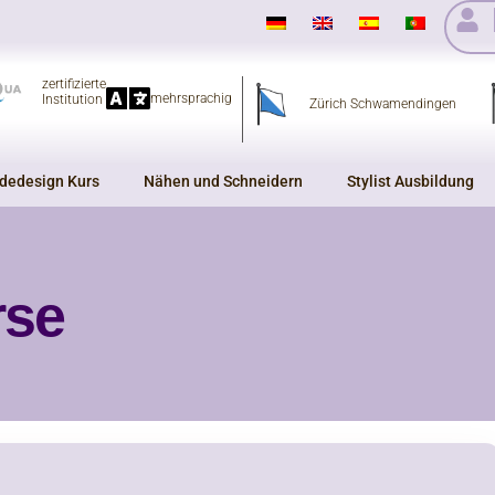
zertifizierte
mehrsprachig
Institution
Zürich Schwamendingen
dedesign Kurs
Nähen und Schneidern
Stylist Ausbildung
rse