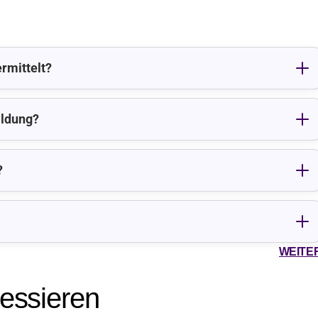
rmittelt?
ildung?
?
WEITE
ressieren