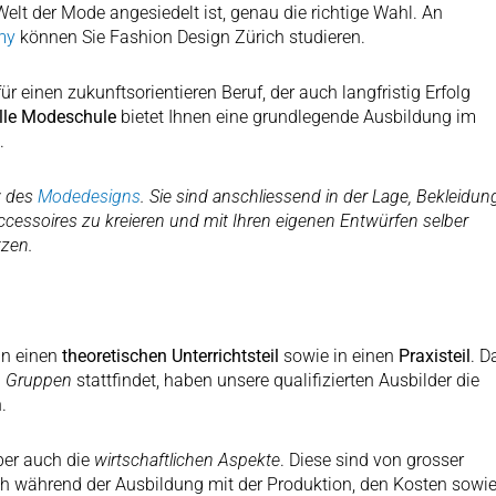
r Welt der Mode angesiedelt ist, genau die richtige Wahl. An
my
können Sie Fashion Design Zürich studieren.
r einen zukunftsorientieren Beruf, der auch langfristig Erfolg
lle Modeschule
bietet Ihnen eine grundlegende Ausbildung im
.
w des
Modedesigns
. Sie sind anschliessend in der Lage, Bekleidun
cessoires zu kreieren und mit Ihren eigenen Entwürfen selber
tzen.
in einen
theoretischen Unterrichtsteil
sowie in einen
Praxisteil
. D
n Gruppen
stattfindet, haben unsere qualifizierten Ausbilder die
.
ber auch die
wirtschaftlichen Aspekte
. Diese sind von grosser
ich während der Ausbildung mit der Produktion, den Kosten sowi