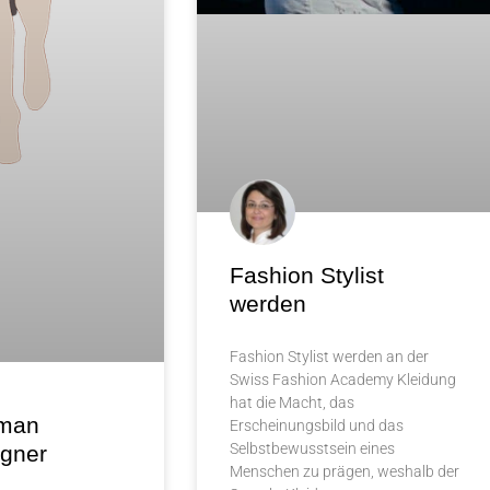
Fashion Stylist
werden
Fashion Stylist werden an der
Swiss Fashion Academy Kleidung
hat die Macht, das
 man
Erscheinungsbild und das
Selbstbewusstsein eines
gner
Menschen zu prägen, weshalb der