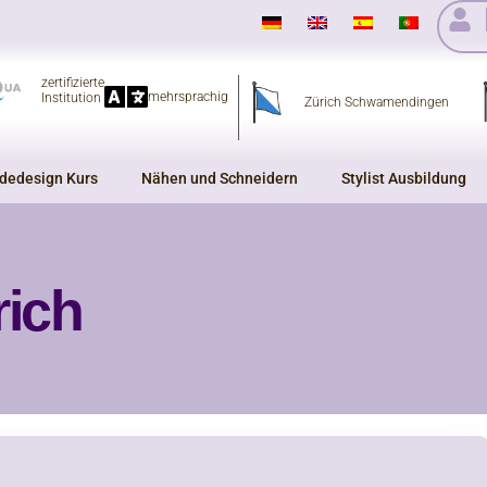
zertifizierte
mehrsprachig
Institution
Zürich Schwamendingen
dedesign Kurs
Nähen und Schneidern
Stylist Ausbildung
rich