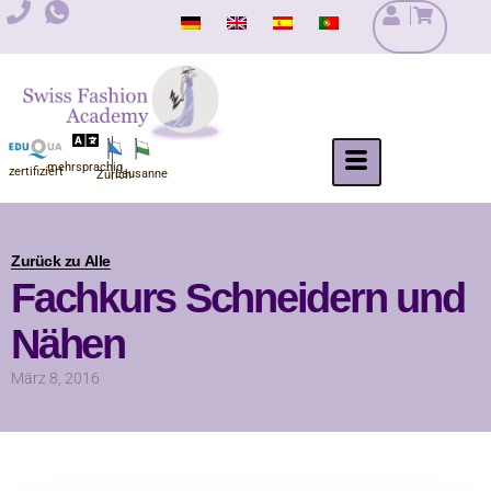
Zum
Inhalt
springen
mehrsprachig
zertifiziert
Lausanne
Zürich
Zurück zu Alle
Fachkurs Schneidern und
Nähen
März 8, 2016