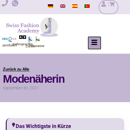
Zum
Inhalt
springen
mehrsprachig
zertifiziert
Lausanne
Zürich
Zurück zu Alle
Modenäherin
September 30, 2021
Das Wichtigste in Kürze