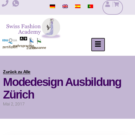
Zum
Inhalt
springen
mehrsprachig
zertifiziert
Lausanne
Zürich
Zurück zu Alle
Modedesign Ausbildung
Zürich
Mai 2, 2017