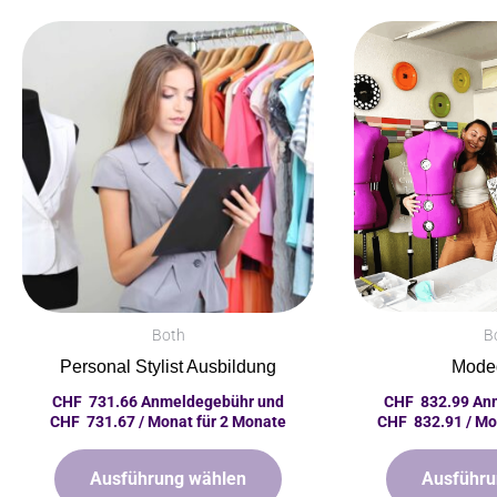
Dieses
Produkt
hat
mehrere
Varianten.
Die
Optionen
können
auf
der
Produktseite
Both
B
ausgewählt
Personal Stylist Ausbildung
Mode
werden
CHF
731.66
Anmeldegebühr und
CHF
832.99
Anm
CHF
731.67
/ Monat für 2 Monate
CHF
832.91
/ Mo
Ausführung wählen
Ausführu