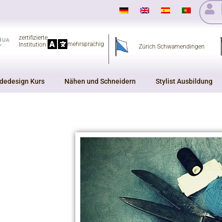
zertifizierte
mehrsprachig
Institution
Zürich Schwamendingen
dedesign Kurs
Nähen und Schneidern
Stylist Ausbildung