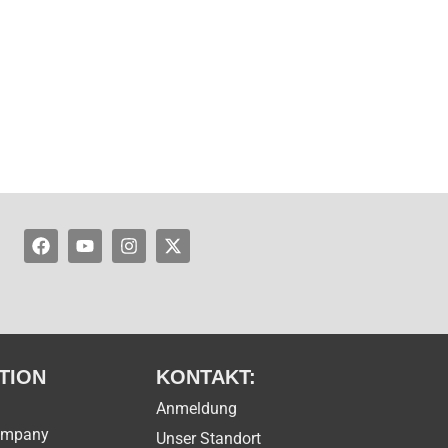
Facebook
Youtube
Instagram
X-
twitter
TION
KONTAKT:
Anmeldung
ompany
Unser Standort