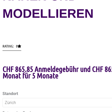
MODELLIEREN
RATING: 0
CHF
865.85
Anmeldegebühr und
CHF
86
Monat für 5 Monate
Schneidern,
Standort
Nähen
und
Modellieren