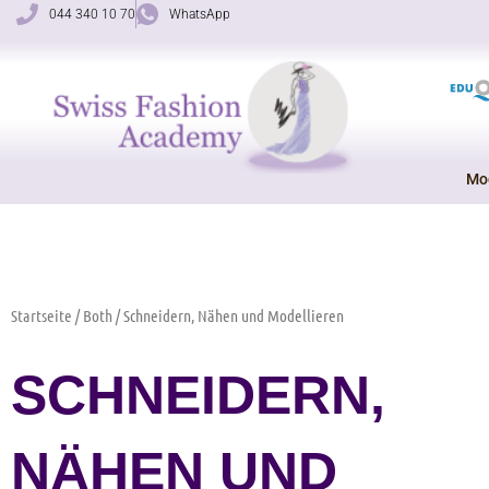
Zum
044 340 10 70
WhatsApp
Inhalt
springen
Mo
Startseite
/
Both
/ Schneidern, Nähen und Modellieren
SCHNEIDERN,
NÄHEN UND