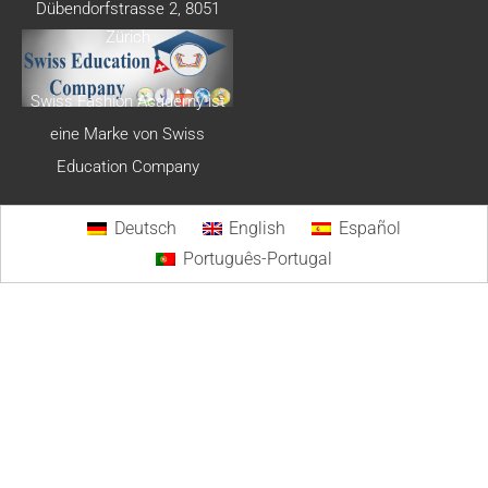
Dübendorfstrasse 2, 8051
Zürich
Swiss Fashion Academy ist
eine Marke von Swiss
Education Company
Deutsch
English
Español
Português-Portugal