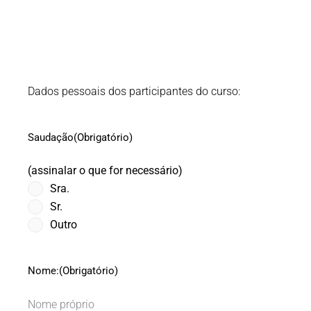
(Obrigatório)
DD
Leia os
Dados pessoais dos participantes do curso:
ponto
Termos e
MM
Condições
Saudação
(Obrigatório)
ponto
AAAA
(assinalar o que for necessário)
Sra.
Sr.
Outro
Nome:
(Obrigatório)
Nome próprio