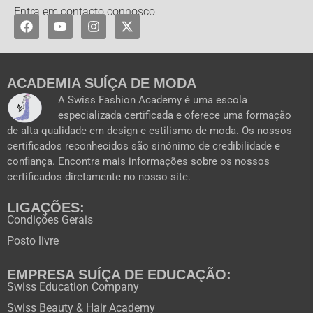
Entra em contacto connosco
F
Y
I
X
a
o
n
-
c
u
s
t
e
t
t
w
b
u
a
i
o
b
g
t
ACADEMIA SUÍÇA DE MODA
o
e
r
t
A Swiss Fashion Academy é uma escola
k
a
e
especializada certificada e oferece uma formação
m
r
de alta qualidade em design e estilismo de moda. Os nossos
certificados reconhecidos são sinónimo de credibilidade e
confiança. Encontra mais informações sobre os nossos
certificados diretamente no nosso site.
LIGAÇÕES:
Condições Gerais
Posto livre
EMPRESA SUÍÇA DE EDUCAÇÃO:
Swiss Education Company
Swiss Beauty & Hair Academy