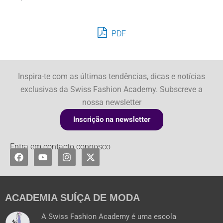
PDF
Inspira-te com as últimas tendências, dicas e notícias
exclusivas da Swiss Fashion Academy. Subscreve a
nossa newsletter
Inscrição na newsletter
Entra em contacto connosco
F
Y
I
X
a
o
n
-
c
u
s
t
e
t
t
w
b
u
a
i
o
b
g
t
ACADEMIA SUÍÇA DE MODA
o
e
r
t
k
a
e
A Swiss Fashion Academy é uma escola