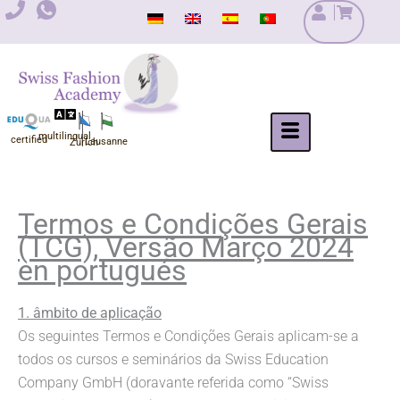
Salta
para
o
conteúdo
multilingual
certified
Lausanne
Zurich
Termos e Condições Gerais
(TCG), Versão Março 2024
en portugués
1. âmbito de aplicação
Os seguintes Termos e Condições Gerais aplicam-se a
todos os cursos e seminários da Swiss Education
Company GmbH (doravante referida como “Swiss