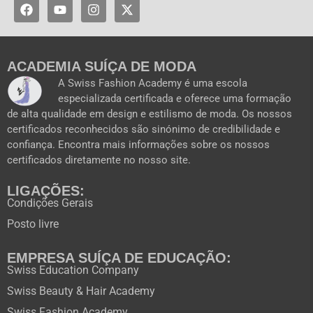
F
Y
I
X
a
o
n
-
c
u
s
t
e
t
t
w
b
u
a
i
o
b
g
t
ACADEMIA SUÍÇA DE MODA
o
e
r
t
A Swiss Fashion Academy é uma escola
k
a
e
especializada certificada e oferece uma formação
m
r
de alta qualidade em design e estilismo de moda. Os nossos
certificados reconhecidos são sinónimo de credibilidade e
confiança. Encontra mais informações sobre os nossos
certificados diretamente no nosso site.
LIGAÇÕES:
Condições Gerais
Posto livre
EMPRESA SUÍÇA DE EDUCAÇÃO:
Swiss Education Company
Swiss Beauty & Hair Academy
Swiss Fashion Academy