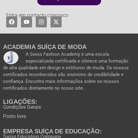
Entra em contacto connosco
F
Y
I
X
a
o
n
-
c
u
s
t
e
t
t
w
b
u
a
i
o
b
g
t
ACADEMIA SUÍÇA DE MODA
o
e
r
t
A Swiss Fashion Academy é uma escola
k
a
e
especializada certificada e oferece uma formação
m
r
de alta qualidade em design e estilismo de moda. Os nossos
certificados reconhecidos são sinónimo de credibilidade e
confiança. Encontra mais informações sobre os nossos
certificados diretamente no nosso site.
LIGAÇÕES:
Condições Gerais
Posto livre
EMPRESA SUÍÇA DE EDUCAÇÃO:
Swiss Education Company