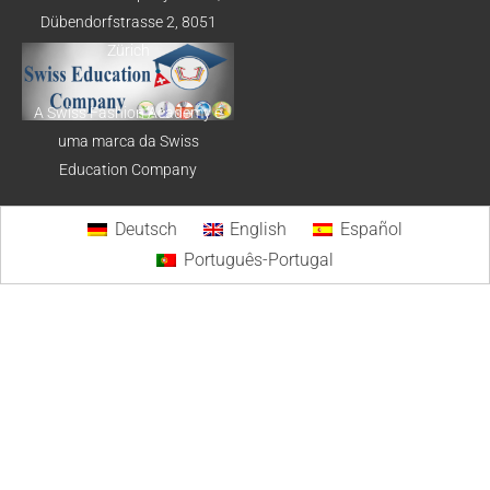
Dübendorfstrasse 2, 8051
Zürich
A Swiss Fashion Academy é
uma marca da Swiss
Education Company
Deutsch
English
Español
Português-Portugal