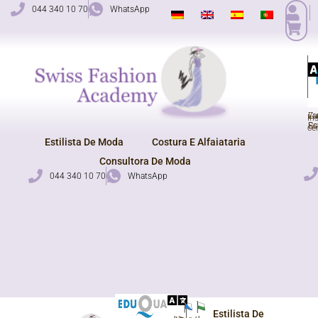
Salta
044 340 10 70
WhatsApp
para
o
conteúdo
Zu
La
In
Sc
Es
cer
Estilista De Moda
Costura E Alfaiataria
Consultora De Moda
044 340 10 70
WhatsApp
Estilista De