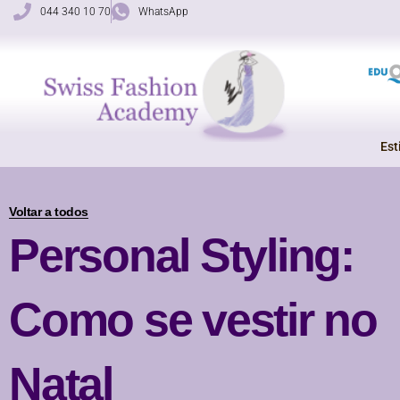
Salta
044 340 10 70
WhatsApp
para
o
conteúdo
Est
Voltar a todos
Personal Styling:
Como se vestir no
Natal