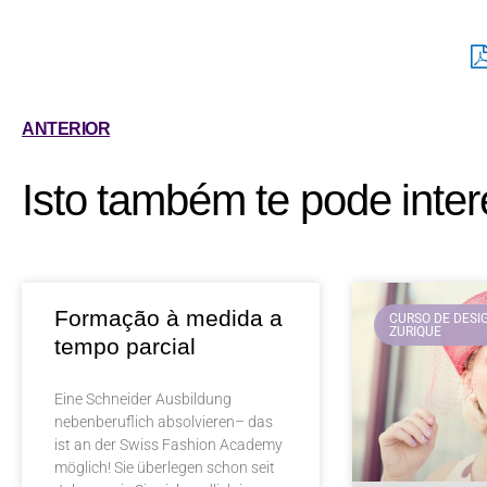
ANTERIOR
Isto também te pode inter
Formação à medida a
CURSO DE DESI
ZURIQUE
tempo parcial
Eine Schneider Ausbildung
nebenberuflich absolvieren– das
ist an der Swiss Fashion Academy
möglich! Sie überlegen schon seit