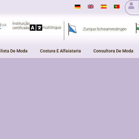
Instituição
multilingue
certificada
Zurique Schwamendingen
ilista De Moda
Costura E Alfaiataria
Consultora De Moda