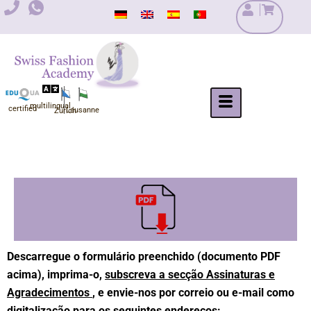
Salta
para
o
conteúdo
multilingual
certified
Lausanne
Zurich
Descarregue o seu formulário preenchido aqui.
Descarregue o formulário preenchido (documento PDF
acima), imprima-o,
subscreva a secção Assinaturas e
Agradecimentos
, e envie-nos por correio ou e-mail como
digitalização para os seguintes endereços: