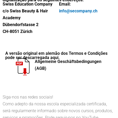
Swiss Education Company
Email:
c/o Swiss Beauty & Hair
info@secompany.ch
Academy
Dübendorfstasse 2
CH-8051 Zürich
A versão original em alemão dos Termos e Condições
pode ser descarregada aqui.
Allgemeine Geschäftsbedingungen
(AGB)
Siga-nos nas redes sociais!
Como adepto da nossa escola especializada certificada,
será regularmente informado sobre novos cursos, produtos,
serviços e promoções. Pode seguir-nos no YouTube,