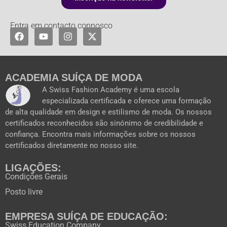
Entra em contacto connosco
F
Y
I
X
a
o
n
-
c
u
s
t
e
t
t
w
b
u
a
i
o
b
g
t
ACADEMIA SUÍÇA DE MODA
o
e
r
t
A Swiss Fashion Academy é uma escola
k
a
e
especializada certificada e oferece uma formação
m
r
de alta qualidade em design e estilismo de moda. Os nossos
certificados reconhecidos são sinónimo de credibilidade e
confiança. Encontra mais informações sobre os nossos
certificados diretamente no nosso site.
LIGAÇÕES:
Condições Gerais
Posto livre
EMPRESA SUÍÇA DE EDUCAÇÃO:
Swiss Education Company